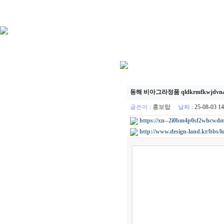
동해 비아그라정품 qldkrmfkwjdvn
글쓴이
:
홍보탑
날짜
: 25-08-03 
https://xn--2i0bm4p0sf2whcwdm
http://www.design-land.kr/bbs/