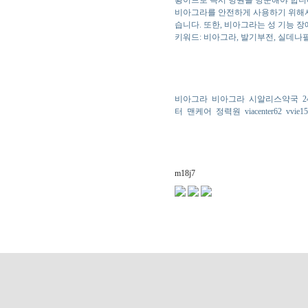
황이므로 즉시 병원을 방문해야 합니
비아그라를 안전하게 사용하기 위해서
습니다. 또한, 비아그라는 성 기능 
키워드: 비아그라, 발기부전, 실데나필
비아그라
비아그라
시알리스약국
터
맨케어
정력원
viacenter62
vvie15
m18j7