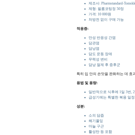
제조사: Pharmstandard-Tomskk
제형: 필름코팅정 50정
가격: 10 000원
처방전 없이 구매 가능
적응증:
만성 반응성 간염
담관염
담낭염
담도 운동 장애
무력성 변비
담낭 절제 후 증후군
특히 입 안의 쓴맛을 완화하는 데 효
용법 및 용량:
일반적으로 식후에 1일 3번, 
급성기에는 특별한 복용 일정
성분:
소의 담즙
쐐기풀잎
마늘 구근
활성탄 등 포함