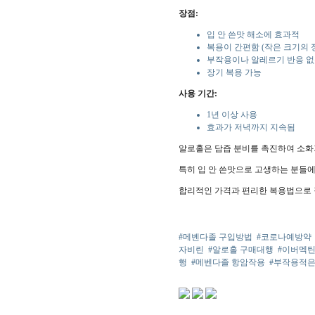
장점:
입 안 쓴맛 해소에 효과적
복용이 간편함 (작은 크기의 
부작용이나 알레르기 반응 
장기 복용 가능
사용 기간:
1년 이상 사용
효과가 저녁까지 지속됨
알로홀은 담즙 분비를 촉진하여 소화
특히 입 안 쓴맛으로 고생하는 분들
합리적인 가격과 편리한 복용법으로 
#메벤다졸 구입방법
#코로나예방약
자비린
#알로홀 구매대행
#이버멕틴
행
#메벤다졸 항암작용
#부작용적