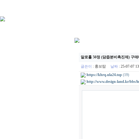
알로홀 50정 (담즙분비촉진제) 구매
글쓴이
:
홍보탑
날짜
: 25-07-07 
https://khrq.ula24.top
(19)
http://www.design-land.kr/bbs/