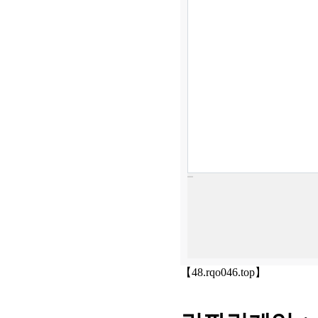
【48.rqo046.top】