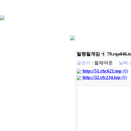
릴짱릴게임 ┪ 79.rqo046
글쓴이
:
필채여운
날짜
:
http://51.rhc621.top
(0)
http://32.rfc234.top
(0)