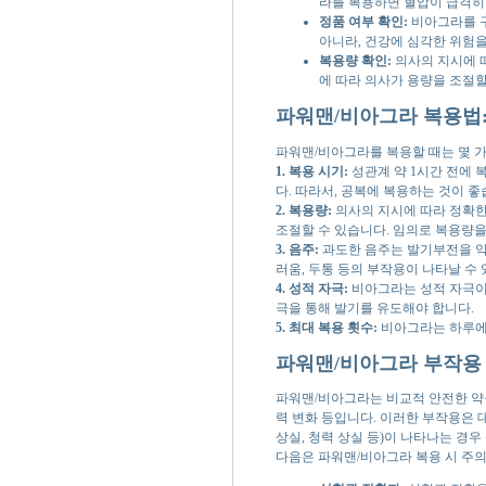
라를 복용하면 혈압이 급격히 
정품 여부 확인:
비아그라를 구
아니라, 건강에 심각한 위험을
복용량 확인:
의사의 지시에 따
에 따라 의사가 용량을 조절할
파워맨/비아그라 복용법:
파워맨/비아그라를 복용할 때는 몇 가
1. 복용 시기:
성관계 약 1시간 전에 
다. 따라서, 공복에 복용하는 것이 좋
2. 복용량:
의사의 지시에 따라 정확한
조절할 수 있습니다. 임의로 복용량을
3. 음주:
과도한 음주는 발기부전을 악
러움, 두통 등의 부작용이 나타날 수
4. 성적 자극:
비아그라는 성적 자극이 
극을 통해 발기를 유도해야 합니다.
5. 최대 복용 횟수:
비아그라는 하루에 
파워맨/비아그라 부작용 
파워맨/비아그라는 비교적 안전한 약물이
력 변화 등입니다. 이러한 부작용은 
상실, 청력 상실 등)이 나타나는 경우
다음은 파워맨/비아그라 복용 시 주의