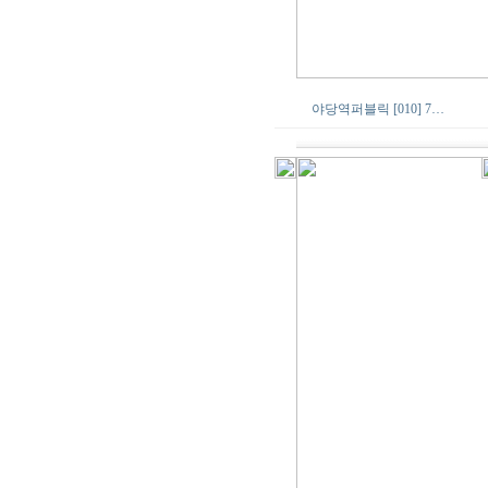
야당역퍼블릭 [010] 7…